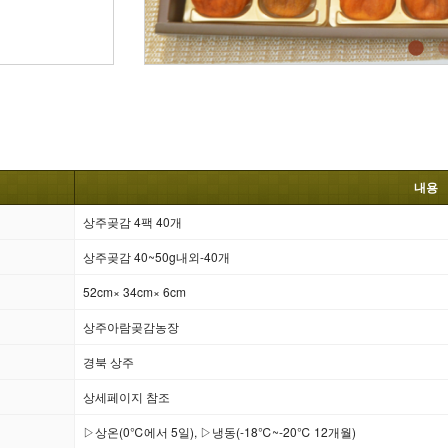
내용
상주곶감 4팩 40개
상주곶감 40~50g내외-40개
52cm× 34cm× 6cm
상주아람곶감농장
경북 상주
상세페이지 참조
▷상온(0℃에서 5일), ▷냉동(-18℃~-20℃ 12개월)