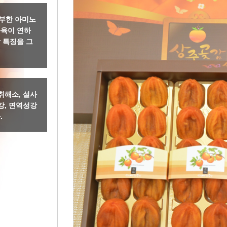
부한 아미노
과육이 연하
 특징을 그
취해소, 설사
강, 면역성강
.