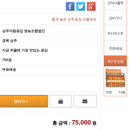
견적서출력
장바구니
품격 높은 상주곶감 선물세트
상주아람곶감 영농조합법인
위시리스트
경북 상주
주문/배송
지금 먹을때 가장 맛있는 곶감
750점
최근본상품
무료배송
이전
다음
75,000
총 금액 :
원