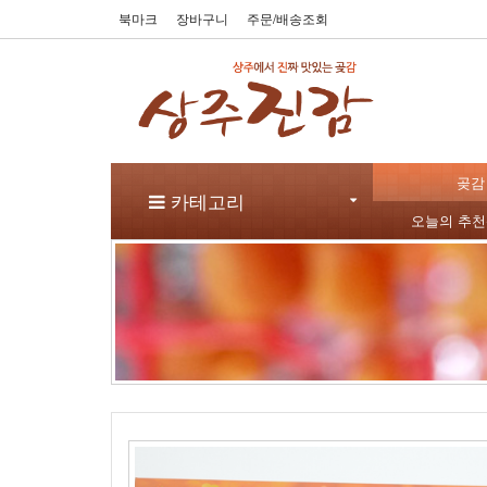
북마크
장바구니
주문/배송조회
곶감
카테고리
오늘의 추