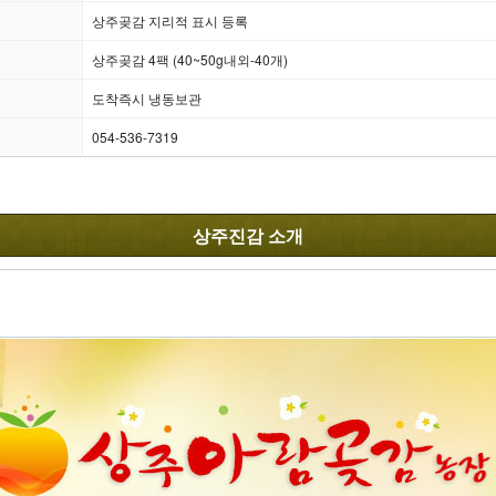
상주곶감 지리적 표시 등록
상주곶감 4팩 (40~50g내외-40개)
도착즉시 냉동보관
054-536-7319
상주진감 소개