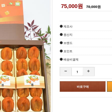
75,000원
78,000원
제조사
원산지
브랜드
포인트
배송비결제
감소
증가