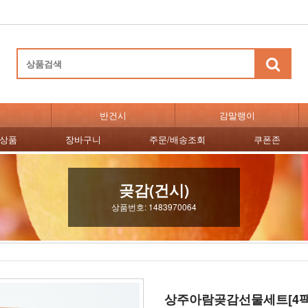
반건시
감말랭이
천상품
장바구니
주문/배송조회
쿠폰존
곶감(건시)
상품번호: 1483970064
상주아람곶감선물세트[4팩