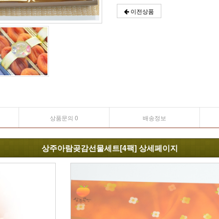
이전상품
상품문의 0
배송정보
상주아람곶감선물세트[4팩] 상세페이지