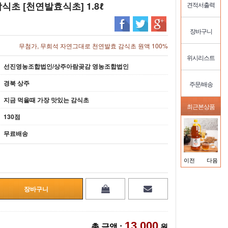
초 [천연발효식초] 1.8ℓ
견적서출력
장바구니
무첨가, 무희석 자연그대로 천연발효 감식초 원액 100%
위시리스트
선진영농조합법인/상주아람곶감 영농조합법인
경북 상주
주문/배송
지금 먹을때 가장 맛있는 감식초
최근본상품
130점
무료배송
이전
다음
13,000
총 금액 :
원