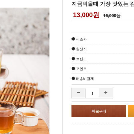
지금먹을때 가장 맛있는 감식
13,000원
15,000원
제조사
원산지
브랜드
포인트
배송비결제
감소
증가