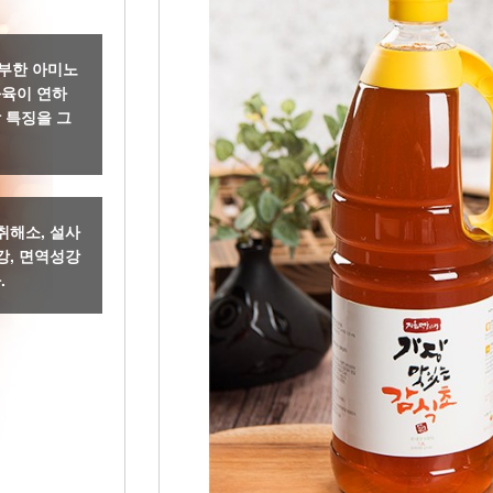
부한 아미노
과육이 연하
 특징을 그
취해소, 설사
강, 면역성강
.