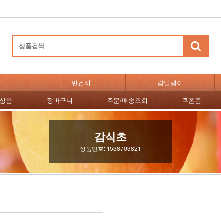
반건시
감말랭이
천상품
장바구니
주문/배송조회
쿠폰존
감식초
상품번호: 1538703821