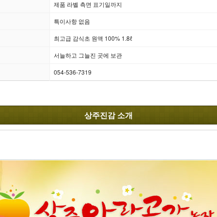
제품 라벨 측면 표기일까지
특이사항 없음
최고급 감식초 원액 100% 1.8ℓ
서늘하고 그늘진 곳에 보관
054-536-7319
상주진감 소개