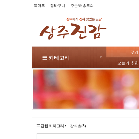
북마크
장바구니
주문/배송조회
곶감
카테고리
오늘의 추
관련 카테고리 :
감식초(5)