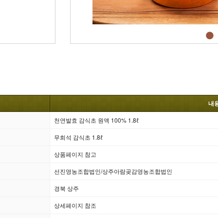
내
천연발효 감식초 원액 100% 1.8ℓ
무희석 감식초 1.8ℓ
상품페이지 참고
선진영농조합법인/상주아람곶감영농조합법인
경북 상주
상세페이지 참조